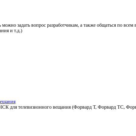
 можно задать вопрос разработчикам, а также общаться по всем 
ния и т.д.)
вещания
СК для телевизионного вещания (Форвард Т, Форвард ТС, Форв