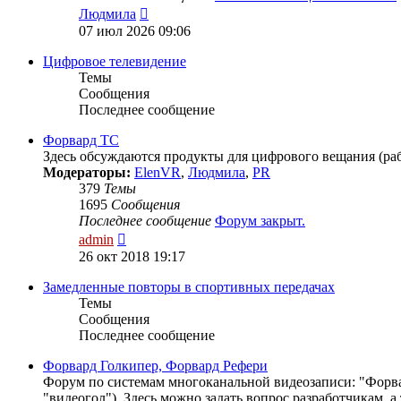
Перейти
Людмила
к
07 июл 2026 09:06
последнему
сообщению
Цифровое телевидение
Темы
Сообщения
Последнее сообщение
Форвард ТС
Здесь обсуждаются продукты для цифрового вещания (рабо
Модераторы:
ElenVR
,
Людмила
,
PR
379
Темы
1695
Сообщения
Последнее сообщение
Форум закрыт.
Перейти
admin
к
26 окт 2018 19:17
последнему
сообщению
Замедленные повторы в спортивных передачах
Темы
Сообщения
Последнее сообщение
Форвард Голкипер, Форвард Рефери
Форум по системам многоканальной видеозаписи: "Форвар
"видеогол"). Здесь можно задать вопрос разработчикам, 