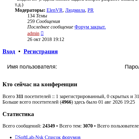
т.д.)
Модераторы:
ElenVR
,
Людмила
,
PR
134
Темы
259
Сообщения
Последнее сообщение
Форум закрыт.
Перейти
admin
к
26 окт 2018 19:12
последнему
сообщению
Вход
•
Регистрация
Имя пользователя:
Паро
Кто сейчас на конференции
Всего
311
посетителей :: 1 зарегистрированный, 0 скрытых и 31
Больше всего посетителей (
4966
) здесь было 01 авг 2026 19:25
Статистика
Всего сообщений:
24349
• Всего тем:
3070
• Всего пользовател
SoftLab-Nsk
Список форумов