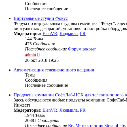
Сообщения
Последнее сообщение
Виртуальные студии Фокус
Форум по виртуальным студиям семейства "Фокус". Здесь
виртуальных декораций, установка и настройка оборудова
Модераторы:
ElenVR
,
Людмила
,
PR
144
Темы
475
Сообщения
Последнее сообщение
Форум закрыт.
Перейти
admin
к
26 окт 2018 19:25
последнему
сообщению
Автоматизация телевизионного вещания
Темы
Сообщения
Последнее сообщение
Продукты компании СофтЛаб-НСК для телевизионного 
Здесь обсуждаются любые продукты компании СофтЛаб-Н
Инжест)
Модераторы:
ElenVR
,
Людмила
,
PR
1944
Темы
20881
Сообщения
Последнее сообщение
Re: Метеостанция StreamLabs