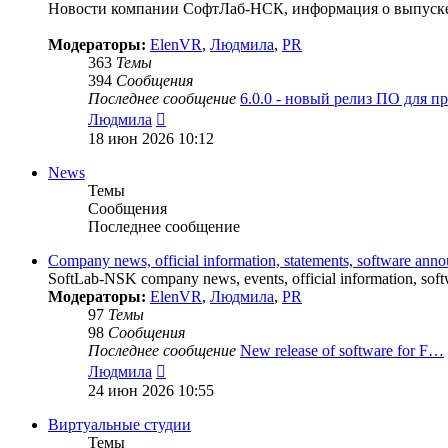
Новости компании СофтЛаб-НСК, информация о выпуске 
Модераторы:
ElenVR
,
Людмила
,
PR
363
Темы
394
Сообщения
Последнее сообщение
6.0.0 - новый релиз ПО для 
Перейти
Людмила
к
18 июн 2026 10:12
последнему
сообщению
News
Темы
Сообщения
Последнее сообщение
Company news, official information, statements, software ann
SoftLab-NSK company news, events, official information, softw
Модераторы:
ElenVR
,
Людмила
,
PR
97
Темы
98
Сообщения
Последнее сообщение
New release of software for F…
Перейти
Людмила
к
24 июн 2026 10:55
последнему
сообщению
Виртуальные студии
Темы