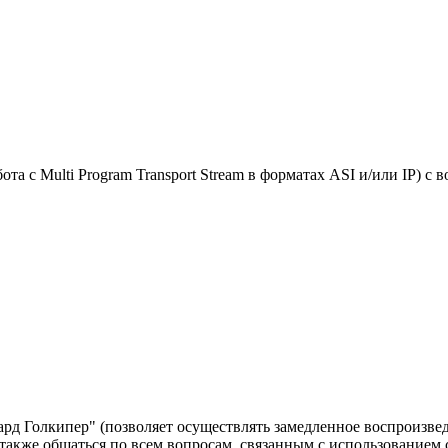
та с Multi Program Transport Stream в форматах ASI и/или IP) с
д Голкипер" (позволяет осуществлять замедленное воспроизвед
а также общаться по всем вопросам, связанным с использованием