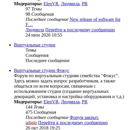
Модераторы:
ElenVR
,
Людмила
,
PR
97
Темы
98
Сообщения
Последнее сообщение
New release of software for
F…
Людмила
Перейти к последнему сообщению
24 июн 2026 10:55
Виртуальные студии
Темы
Сообщения
Последнее сообщение
Виртуальные студии Фокус
Форум по виртуальным студиям семейства "Фокус".
Здесь можно задать вопрос разработчикам, а также
общаться по всем вопросам, связанным с
использованием студии (создание виртуальных
декораций, установка и настройка оборудования и т.д.)
Модераторы:
ElenVR
,
Людмила
,
PR
144
Темы
475
Сообщения
Последнее сообщение
Форум закрыт.
admin
Перейти к последнему сообщению
26 окт 2018 19:25