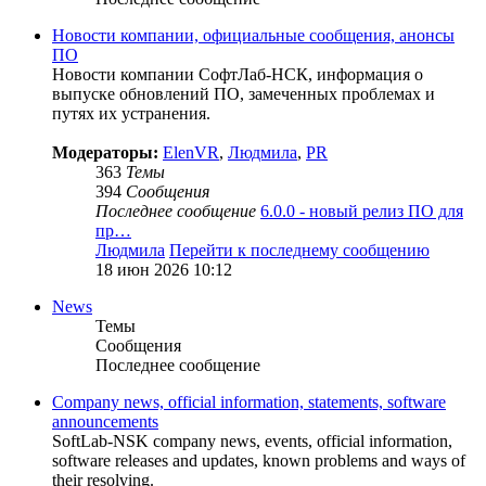
Новости компании, официальные сообщения, анонсы
ПО
Новости компании СофтЛаб-НСК, информация о
выпуске обновлений ПО, замеченных проблемах и
путях их устранения.
Модераторы:
ElenVR
,
Людмила
,
PR
363
Темы
394
Сообщения
Последнее сообщение
6.0.0 - новый релиз ПО для
пр…
Людмила
Перейти к последнему сообщению
18 июн 2026 10:12
News
Темы
Сообщения
Последнее сообщение
Company news, official information, statements, software
announcements
SoftLab-NSK company news, events, official information,
software releases and updates, known problems and ways of
their resolving.