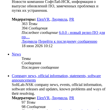
Новости компании СофтЛаб-НСК, информация о
выпуске обновлений ПО, замеченных проблемах и
путях их устранения.
Модераторы:
ElenVR
,
Людмила
,
PR
363
Темы
394
Сообщения
Последнее сообщение
6.0.0 - новый релиз ПО для
пр…
Людмила
Перейти к последнему сообщению
18 июн 2026 10:12
News
Темы
Сообщения
Последнее сообщение
Company news, official information, statements, software
announcements
SoftLab-NSK company news, events, official information,
software releases and updates, known problems and ways of
their resolving.
Модераторы:
ElenVR
,
Людмила
,
PR
97
Темы
98
Сообщения