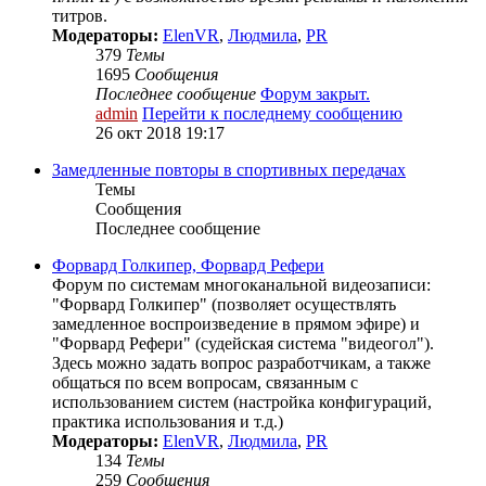
титров.
Модераторы:
ElenVR
,
Людмила
,
PR
379
Темы
1695
Сообщения
Последнее сообщение
Форум закрыт.
admin
Перейти к последнему сообщению
26 окт 2018 19:17
Замедленные повторы в спортивных передачах
Темы
Сообщения
Последнее сообщение
Форвард Голкипер, Форвард Рефери
Форум по системам многоканальной видеозаписи:
"Форвард Голкипер" (позволяет осуществлять
замедленное воспроизведение в прямом эфире) и
"Форвард Рефери" (судейская система "видеогол").
Здесь можно задать вопрос разработчикам, а также
общаться по всем вопросам, связанным с
использованием систем (настройка конфигураций,
практика использования и т.д.)
Модераторы:
ElenVR
,
Людмила
,
PR
134
Темы
259
Сообщения