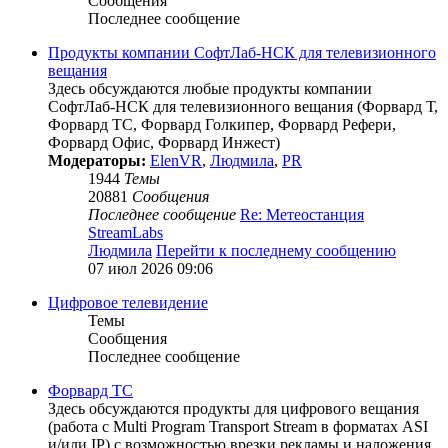
Сообщения
Последнее сообщение
Продукты компании СофтЛаб-НСК для телевизионного
вещания
Здесь обсуждаются любые продукты компании
СофтЛаб-НСК для телевизионного вещания (Форвард Т,
Форвард ТС, Форвард Голкипер, Форвард Рефери,
Форвард Офис, Форвард Инжест)
Модераторы:
ElenVR
,
Людмила
,
PR
1944
Темы
20881
Сообщения
Последнее сообщение
Re: Метеостанция
StreamLabs
Людмила
Перейти к последнему сообщению
07 июл 2026 09:06
Цифровое телевидение
Темы
Сообщения
Последнее сообщение
Форвард ТС
Здесь обсуждаются продукты для цифрового вещания
(работа с Multi Program Transport Stream в форматах ASI
и/или IP) с возможностью врезки рекламы и наложения