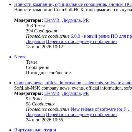
Новости компании, официальные сообщения, анонсы ПО
Новости компании СофтЛаб-НСК, информация о выпуске 
Модераторы:
ElenVR
,
Людмила
,
PR
363
Темы
394
Сообщения
Последнее сообщение
6.0.0 - новый релиз ПО для 
Людмила
Перейти к последнему сообщению
18 июн 2026 10:12
News
Темы
Сообщения
Последнее сообщение
Company news, official information, statements, software ann
SoftLab-NSK company news, events, official information, softw
Модераторы:
ElenVR
,
Людмила
,
PR
97
Темы
98
Сообщения
Последнее сообщение
New release of software for F…
Людмила
Перейти к последнему сообщению
24 июн 2026 10:55
Виртуальные студии