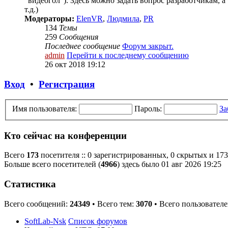
"видеогол"). Здесь можно задать вопрос разработчикам, 
т.д.)
Модераторы:
ElenVR
,
Людмила
,
PR
134
Темы
259
Сообщения
Последнее сообщение
Форум закрыт.
admin
Перейти к последнему сообщению
26 окт 2018 19:12
Вход
•
Регистрация
Имя пользователя:
Пароль:
За
Кто сейчас на конференции
Всего
173
посетителя :: 0 зарегистрированных, 0 скрытых и 173
Больше всего посетителей (
4966
) здесь было 01 авг 2026 19:25
Статистика
Всего сообщений:
24349
• Всего тем:
3070
• Всего пользовател
SoftLab-Nsk
Список форумов