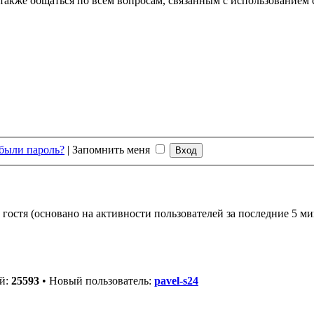
а также общаться по всем вопросам, связанным с использованием
были пароль?
|
Запомнить меня
 гостя (основано на активности пользователей за последние 5 ми
ей:
25593
• Новый пользователь:
pavel-s24