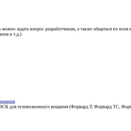
 можно задать вопрос разработчикам, а также общаться по всем 
ния и т.д.)
вещания
СК для телевизионного вещания (Форвард Т, Форвард ТС, Форв