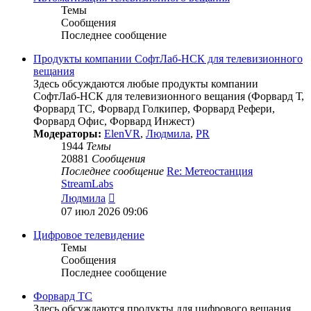
Темы
Сообщения
Последнее сообщение
Продукты компании СофтЛаб-НСК для телевизионного
вещания
Здесь обсуждаются любые продукты компании
СофтЛаб-НСК для телевизионного вещания (Форвард Т,
Форвард ТС, Форвард Голкипер, Форвард Рефери,
Форвард Офис, Форвард Инжест)
Модераторы:
ElenVR
,
Людмила
,
PR
1944
Темы
20881
Сообщения
Последнее сообщение
Re: Метеостанция
StreamLabs
Перейти
Людмила
к
07 июл 2026 09:06
последнему
сообщению
Цифровое телевидение
Темы
Сообщения
Последнее сообщение
Форвард ТС
Здесь обсуждаются продукты для цифрового вещания