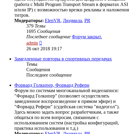
(работа с Multi Program Transport Stream в форматах ASI
и/или IP) с возможностью врезки рекламы и наложения
титров.
Модераторы:
ElenVR
,
Людмила
,
PR
379
Темы
1695
Сообщения
Последнее сообщение
Форум закрыт.
Перейти
admin
к
26 окт 2018 19:17
последнему
сообщению
Замедленные повторы в спортивных передачах
Темы
Сообщения
Последнее сообщение
Форвард Голкипер, Форвард Рефери
Форум по системам многоканальной видеозаписи:
"Форвард Голкипер" (позволяет осуществлять
замедленное воспроизведение в прямом эфире) и
"Форвард Рефери" (судейская система "видеогол").
Здесь можно задать вопрос разработчикам, а также
общаться по всем вопросам, связанным с
использованием систем (настройка конфигураций,
практика использования и т.д.)
Модераторы:
ElenVR
,
Людмила
,
PR