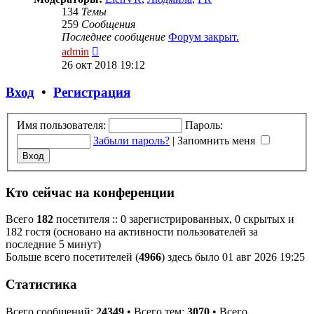
134
Темы
259
Сообщения
Последнее сообщение
Форум закрыт.
Перейти
admin
к
26 окт 2018 19:12
последнему
сообщению
Вход
•
Регистрация
Имя пользователя:
Пароль:
Забыли пароль?
|
Запомнить меня
Кто сейчас на конференции
Всего
182
посетителя :: 0 зарегистрированных, 0 скрытых и
182 гостя (основано на активности пользователей за
последние 5 минут)
Больше всего посетителей (
4966
) здесь было 01 авг 2026 19:25
Статистика
Всего сообщений:
24349
• Всего тем:
3070
• Всего