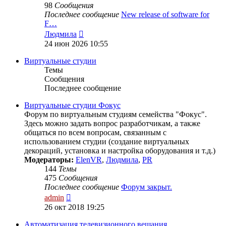
98
Сообщения
Последнее сообщение
New release of software for
F…
Перейти
Людмила
к
24 июн 2026 10:55
последнему
сообщению
Виртуальные студии
Темы
Сообщения
Последнее сообщение
Виртуальные студии Фокус
Форум по виртуальным студиям семейства "Фокус".
Здесь можно задать вопрос разработчикам, а также
общаться по всем вопросам, связанным с
использованием студии (создание виртуальных
декораций, установка и настройка оборудования и т.д.)
Модераторы:
ElenVR
,
Людмила
,
PR
144
Темы
475
Сообщения
Последнее сообщение
Форум закрыт.
Перейти
admin
к
26 окт 2018 19:25
последнему
сообщению
Автоматизация телевизионного вещания