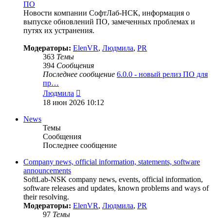
ПО
Новости компании СофтЛаб-НСК, информация о
выпуске обновлений ПО, замеченных проблемах и
путях их устранения.
Модераторы:
ElenVR
,
Людмила
,
PR
363
Темы
394
Сообщения
Последнее сообщение
6.0.0 - новый релиз ПО для
пр…
Перейти
Людмила
к
18 июн 2026 10:12
последнему
сообщению
News
Темы
Сообщения
Последнее сообщение
Company news, official information, statements, software
announcements
SoftLab-NSK company news, events, official information,
software releases and updates, known problems and ways of
their resolving.
Модераторы:
ElenVR
,
Людмила
,
PR
97
Темы