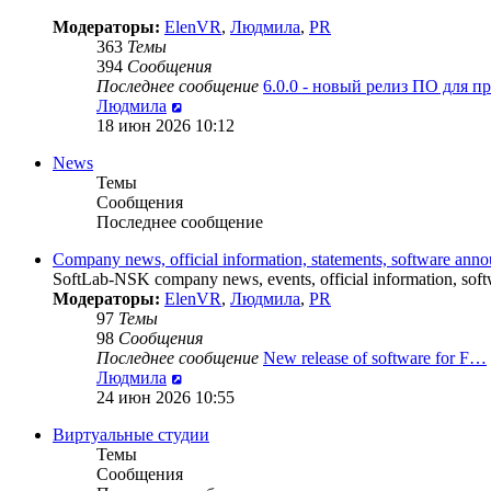
Модераторы:
ElenVR
,
Людмила
,
PR
363
Темы
394
Сообщения
Последнее сообщение
6.0.0 - новый релиз ПО для 
Перейти
Людмила
к
18 июн 2026 10:12
последнему
News
сообщению
Темы
Сообщения
Последнее сообщение
Company news, official information, statements, software ann
SoftLab-NSK company news, events, official information, softw
Модераторы:
ElenVR
,
Людмила
,
PR
97
Темы
98
Сообщения
Последнее сообщение
New release of software for F…
Перейти
Людмила
к
24 июн 2026 10:55
последнему
Виртуальные студии
сообщению
Темы
Сообщения