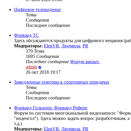
последнему
Цифровое телевидение
сообщению
Темы
Сообщения
Последнее сообщение
Форвард ТС
Здесь обсуждаются продукты для цифрового вещания (рабо
Модераторы:
ElenVR
,
Людмила
,
PR
379
Темы
1695
Сообщения
Последнее сообщение
Форум закрыт.
Перейти
admin
к
26 окт 2018 19:17
последнему
Замедленные повторы в спортивных передачах
сообщению
Темы
Сообщения
Последнее сообщение
Форвард Голкипер, Форвард Рефери
Форум по системам многоканальной видеозаписи: "Форвар
"видеогол"). Здесь можно задать вопрос разработчикам, 
т.д.)
Модераторы:
ElenVR
,
Людмила
,
PR