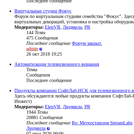
Последнее сообщение
Виртуальные студии Фокус
Форум по виртуальным студиям семейства "Фокус". Здесь
виртуальных декораций, установка и настройка оборудова
Модераторы:
ElenVR
,
Людмила
,
PR
144
Темы
475
Сообщения
Последнее сообщение
Форум закрыт.
Перейти
admin
к
26 окт 2018 19:25
последнему
Автоматизация телевизионного вещания
сообщению
Темы
Сообщения
Последнее сообщение
Продукты компании СофтЛаб-НСК для телевизионного 
Здесь обсуждаются любые продукты компании СофтЛаб-Н
Инжест)
Модераторы:
ElenVR
,
Людмила
,
PR
1944
Темы
20881
Сообщения
Последнее сообщение
Re: Метеостанция StreamLabs
Перейти
Людмила
к
07 июл 2026 09:06