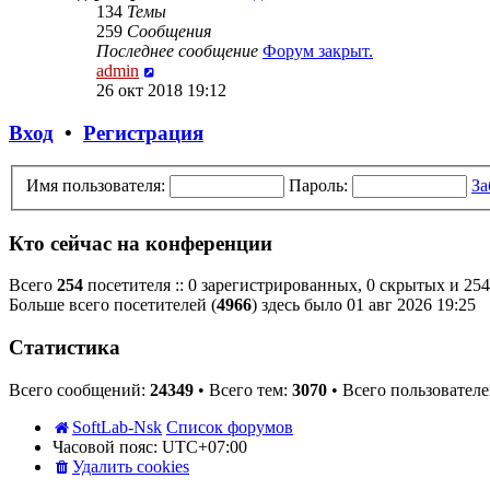
134
Темы
259
Сообщения
Последнее сообщение
Форум закрыт.
Перейти
admin
к
26 окт 2018 19:12
последнему
сообщению
Вход
•
Регистрация
Имя пользователя:
Пароль:
За
Кто сейчас на конференции
Всего
254
посетителя :: 0 зарегистрированных, 0 скрытых и 254
Больше всего посетителей (
4966
) здесь было 01 авг 2026 19:25
Статистика
Всего сообщений:
24349
• Всего тем:
3070
• Всего пользовател
SoftLab-Nsk
Список форумов
Часовой пояс:
UTC+07:00
Удалить cookies