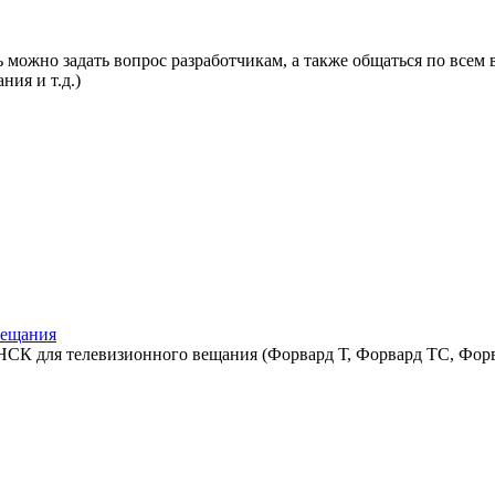
 можно задать вопрос разработчикам, а также общаться по всем 
ния и т.д.)
вещания
СК для телевизионного вещания (Форвард Т, Форвард ТС, Форв