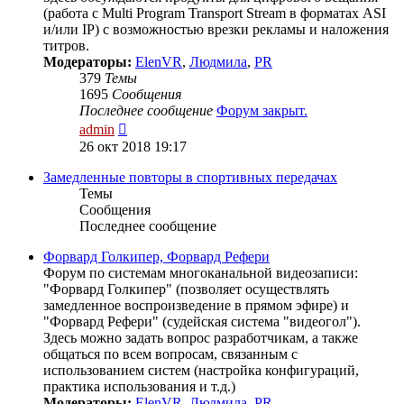
(работа с Multi Program Transport Stream в форматах ASI
и/или IP) с возможностью врезки рекламы и наложения
титров.
Модераторы:
ElenVR
,
Людмила
,
PR
379
Темы
1695
Сообщения
Последнее сообщение
Форум закрыт.
Перейти
admin
к
26 окт 2018 19:17
последнему
сообщению
Замедленные повторы в спортивных передачах
Темы
Сообщения
Последнее сообщение
Форвард Голкипер, Форвард Рефери
Форум по системам многоканальной видеозаписи:
"Форвард Голкипер" (позволяет осуществлять
замедленное воспроизведение в прямом эфире) и
"Форвард Рефери" (судейская система "видеогол").
Здесь можно задать вопрос разработчикам, а также
общаться по всем вопросам, связанным с
использованием систем (настройка конфигураций,
практика использования и т.д.)
Модераторы:
ElenVR
,
Людмила
,
PR