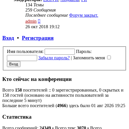
134
Темы
259
Сообщения
Последнее сообщение
Форум закрыт.
Перейти
admin
к
26 окт 2018 19:12
последнему
сообщению
Вход
•
Регистрация
Имя пользователя:
Пароль:
Забыли пароль?
|
Запомнить меня
Кто сейчас на конференции
Всего
158
посетителей :: 0 зарегистрированных, 0 скрытых и
158 гостей (основано на активности пользователей за
последние 5 минут)
Больше всего посетителей (
4966
) здесь было 01 авг 2026 19:25
Статистика
Всего сообщений:
24349
• Всего тем:
3070
• Всего