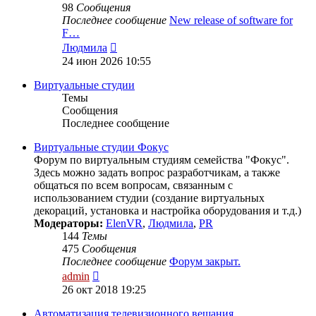
98
Сообщения
Последнее сообщение
New release of software for
F…
Перейти
Людмила
к
24 июн 2026 10:55
последнему
сообщению
Виртуальные студии
Темы
Сообщения
Последнее сообщение
Виртуальные студии Фокус
Форум по виртуальным студиям семейства "Фокус".
Здесь можно задать вопрос разработчикам, а также
общаться по всем вопросам, связанным с
использованием студии (создание виртуальных
декораций, установка и настройка оборудования и т.д.)
Модераторы:
ElenVR
,
Людмила
,
PR
144
Темы
475
Сообщения
Последнее сообщение
Форум закрыт.
Перейти
admin
к
26 окт 2018 19:25
последнему
сообщению
Автоматизация телевизионного вещания