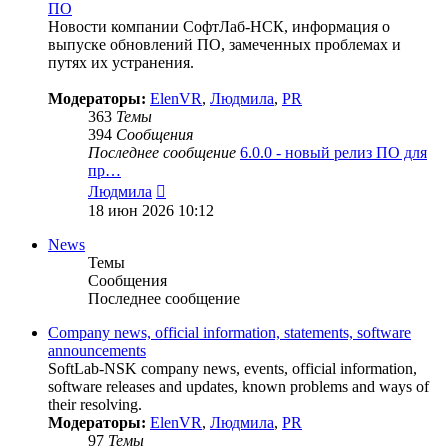
ПО
Новости компании СофтЛаб-НСК, информация о
выпуске обновлений ПО, замеченных проблемах и
путях их устранения.
Модераторы:
ElenVR
,
Людмила
,
PR
363
Темы
394
Сообщения
Последнее сообщение
6.0.0 - новый релиз ПО для
пр…
Перейти
Людмила
к
18 июн 2026 10:12
последнему
сообщению
News
Темы
Сообщения
Последнее сообщение
Company news, official information, statements, software
announcements
SoftLab-NSK company news, events, official information,
software releases and updates, known problems and ways of
their resolving.
Модераторы:
ElenVR
,
Людмила
,
PR
97
Темы