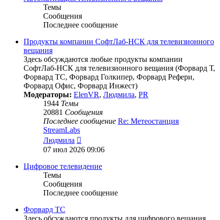
Темы
Сообщения
Последнее сообщение
Продукты компании СофтЛаб-НСК для телевизионного
вещания
Здесь обсуждаются любые продукты компании
СофтЛаб-НСК для телевизионного вещания (Форвард Т,
Форвард ТС, Форвард Голкипер, Форвард Рефери,
Форвард Офис, Форвард Инжест)
Модераторы:
ElenVR
,
Людмила
,
PR
1944
Темы
20881
Сообщения
Последнее сообщение
Re: Метеостанция
StreamLabs
Перейти
Людмила
к
07 июл 2026 09:06
последнему
сообщению
Цифровое телевидение
Темы
Сообщения
Последнее сообщение
Форвард ТС
Здесь обсуждаются продукты для цифрового вещания