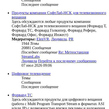
Сообщения
Последнее сообщение
Продукты компании СофтЛаб-НСК для телевизионного
вещания
Здесь обсуждаются любые продукты компании
СофтЛаб-НСК для телевизионного вещания (Форвард Т,
Форвард ТС, Форвард Голкипер, Форвард Рефери,
Форвард Офис, Форвард Инжест)
Модераторы:
ElenVR
,
Людмила
,
PR
1944
Темы
20881
Сообщения
Последнее сообщение
Re: Метеостанция
StreamLabs
Людмила
Перейти к последнему сообщению
07 июл 2026 09:06
Цифровое телевидение
Темы
Сообщения
Последнее сообщение
Форвард ТС
Здесь обсуждаются продукты для цифрового вещания
(работа с Multi Program Transport Stream в форматах ASI
и/или IP) с возможностью врезки рекламы и наложения