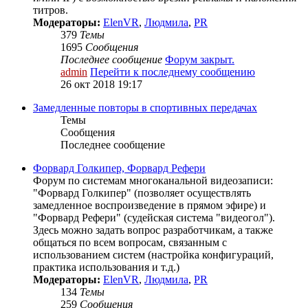
титров.
Модераторы:
ElenVR
,
Людмила
,
PR
379
Темы
1695
Сообщения
Последнее сообщение
Форум закрыт.
admin
Перейти к последнему сообщению
26 окт 2018 19:17
Замедленные повторы в спортивных передачах
Темы
Сообщения
Последнее сообщение
Форвард Голкипер, Форвард Рефери
Форум по системам многоканальной видеозаписи:
"Форвард Голкипер" (позволяет осуществлять
замедленное воспроизведение в прямом эфире) и
"Форвард Рефери" (судейская система "видеогол").
Здесь можно задать вопрос разработчикам, а также
общаться по всем вопросам, связанным с
использованием систем (настройка конфигураций,
практика использования и т.д.)
Модераторы:
ElenVR
,
Людмила
,
PR
134
Темы
259
Сообщения