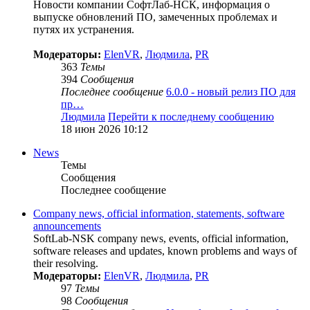
Новости компании СофтЛаб-НСК, информация о
выпуске обновлений ПО, замеченных проблемах и
путях их устранения.
Модераторы:
ElenVR
,
Людмила
,
PR
363
Темы
394
Сообщения
Последнее сообщение
6.0.0 - новый релиз ПО для
пр…
Людмила
Перейти к последнему сообщению
18 июн 2026 10:12
News
Темы
Сообщения
Последнее сообщение
Company news, official information, statements, software
announcements
SoftLab-NSK company news, events, official information,
software releases and updates, known problems and ways of
their resolving.
Модераторы:
ElenVR
,
Людмила
,
PR
97
Темы
98
Сообщения