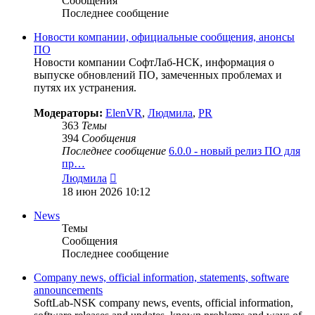
Сообщения
Последнее сообщение
Новости компании, официальные сообщения, анонсы
ПО
Новости компании СофтЛаб-НСК, информация о
выпуске обновлений ПО, замеченных проблемах и
путях их устранения.
Модераторы:
ElenVR
,
Людмила
,
PR
363
Темы
394
Сообщения
Последнее сообщение
6.0.0 - новый релиз ПО для
пр…
Перейти
Людмила
к
18 июн 2026 10:12
последнему
сообщению
News
Темы
Сообщения
Последнее сообщение
Company news, official information, statements, software
announcements
SoftLab-NSK company news, events, official information,