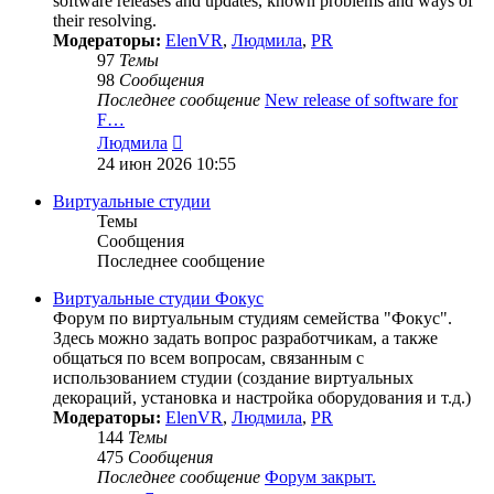
software releases and updates, known problems and ways of
their resolving.
Модераторы:
ElenVR
,
Людмила
,
PR
97
Темы
98
Сообщения
Последнее сообщение
New release of software for
F…
Перейти
Людмила
к
24 июн 2026 10:55
последнему
сообщению
Виртуальные студии
Темы
Сообщения
Последнее сообщение
Виртуальные студии Фокус
Форум по виртуальным студиям семейства "Фокус".
Здесь можно задать вопрос разработчикам, а также
общаться по всем вопросам, связанным с
использованием студии (создание виртуальных
декораций, установка и настройка оборудования и т.д.)
Модераторы:
ElenVR
,
Людмила
,
PR
144
Темы
475
Сообщения
Последнее сообщение
Форум закрыт.