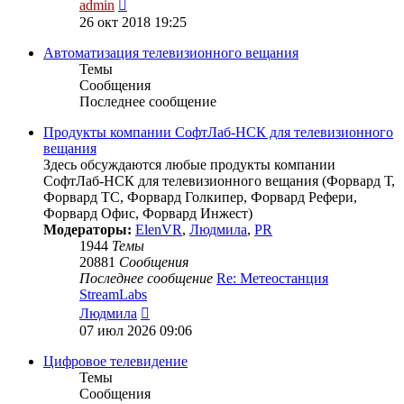
Перейти
admin
к
26 окт 2018 19:25
последнему
сообщению
Автоматизация телевизионного вещания
Темы
Сообщения
Последнее сообщение
Продукты компании СофтЛаб-НСК для телевизионного
вещания
Здесь обсуждаются любые продукты компании
СофтЛаб-НСК для телевизионного вещания (Форвард Т,
Форвард ТС, Форвард Голкипер, Форвард Рефери,
Форвард Офис, Форвард Инжест)
Модераторы:
ElenVR
,
Людмила
,
PR
1944
Темы
20881
Сообщения
Последнее сообщение
Re: Метеостанция
StreamLabs
Перейти
Людмила
к
07 июл 2026 09:06
последнему
сообщению
Цифровое телевидение
Темы
Сообщения