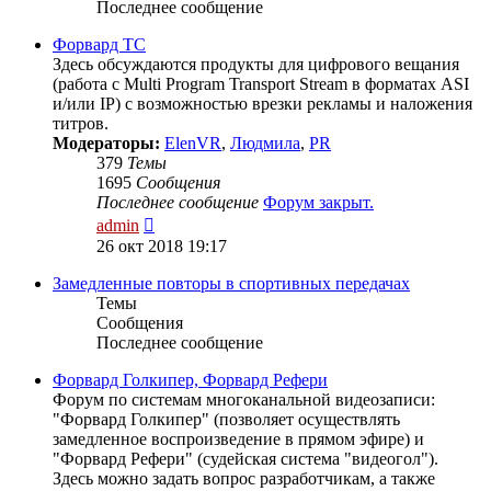
Последнее сообщение
Форвард ТС
Здесь обсуждаются продукты для цифрового вещания
(работа с Multi Program Transport Stream в форматах ASI
и/или IP) с возможностью врезки рекламы и наложения
титров.
Модераторы:
ElenVR
,
Людмила
,
PR
379
Темы
1695
Сообщения
Последнее сообщение
Форум закрыт.
Перейти
admin
к
26 окт 2018 19:17
последнему
сообщению
Замедленные повторы в спортивных передачах
Темы
Сообщения
Последнее сообщение
Форвард Голкипер, Форвард Рефери
Форум по системам многоканальной видеозаписи:
"Форвард Голкипер" (позволяет осуществлять
замедленное воспроизведение в прямом эфире) и
"Форвард Рефери" (судейская система "видеогол").
Здесь можно задать вопрос разработчикам, а также