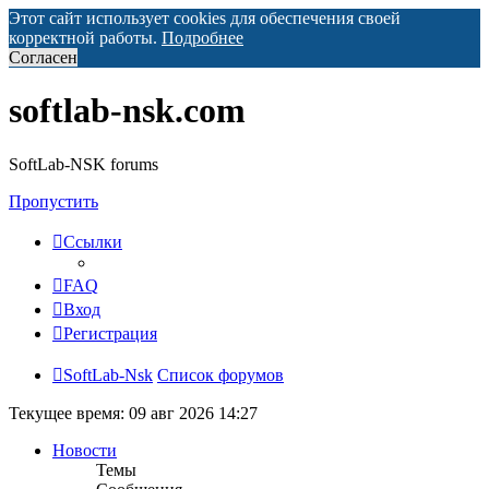
Этот сайт использует cookies для обеспечения своей
корректной работы.
Подробнее
Согласен
softlab-nsk.com
SoftLab-NSK forums
Пропустить
Ссылки
FAQ
Вход
Регистрация
SoftLab-Nsk
Список форумов
Текущее время: 09 авг 2026 14:27
Новости
Темы