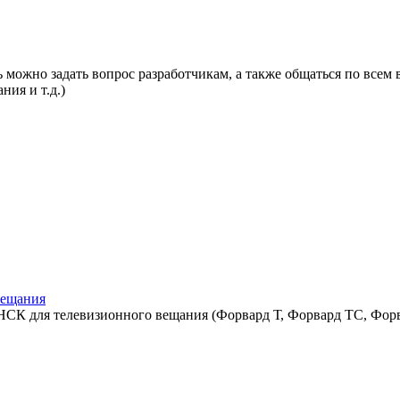
 можно задать вопрос разработчикам, а также общаться по всем 
ния и т.д.)
вещания
СК для телевизионного вещания (Форвард Т, Форвард ТС, Форв