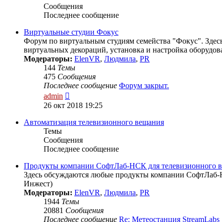
Сообщения
Последнее сообщение
Виртуальные студии Фокус
Форум по виртуальным студиям семейства "Фокус". Здесь
виртуальных декораций, установка и настройка оборудова
Модераторы:
ElenVR
,
Людмила
,
PR
144
Темы
475
Сообщения
Последнее сообщение
Форум закрыт.
Перейти
admin
к
26 окт 2018 19:25
последнему
сообщению
Автоматизация телевизионного вещания
Темы
Сообщения
Последнее сообщение
Продукты компании СофтЛаб-НСК для телевизионного 
Здесь обсуждаются любые продукты компании СофтЛаб-Н
Инжест)
Модераторы:
ElenVR
,
Людмила
,
PR
1944
Темы
20881
Сообщения
Последнее сообщение
Re: Метеостанция StreamLabs