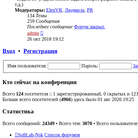
т.д.)
Модераторы:
ElenVR
,
Людмила
,
PR
134
Темы
259
Сообщения
Последнее сообщение
Форум закрыт.
Перейти
admin
к
26 окт 2018 19:12
последнему
сообщению
Вход
•
Регистрация
Имя пользователя:
Пароль:
За
Кто сейчас на конференции
Всего
124
посетителя :: 1 зарегистрированный, 0 скрытых и 123
Больше всего посетителей (
4966
) здесь было 01 авг 2026 19:25
Статистика
Всего сообщений:
24349
• Всего тем:
3070
• Всего пользовател
SoftLab-Nsk
Список форумов