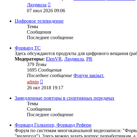
Перейти
Людмила
к
07 июл 2026 09:06
последнему
сообщению
Цифровое телевидение
Темы
Сообщения
Последнее сообщение
Форвард ТС
Здесь обсуждаются продукты для цифрового вещания (рабо
Модераторы:
ElenVR
,
Людмила
,
PR
379
Темы
1695
Сообщения
Последнее сообщение
Форум закрыт.
Перейти
admin
к
26 окт 2018 19:17
последнему
сообщению
Замедленные повторы в спортивных передачах
Темы
Сообщения
Последнее сообщение
Форвард Голкипер, Форвард Рефери
Форум по системам многоканальной видеозаписи: "Форвар
"видеогол"). Здесь можно задать вопрос разработчикам, 