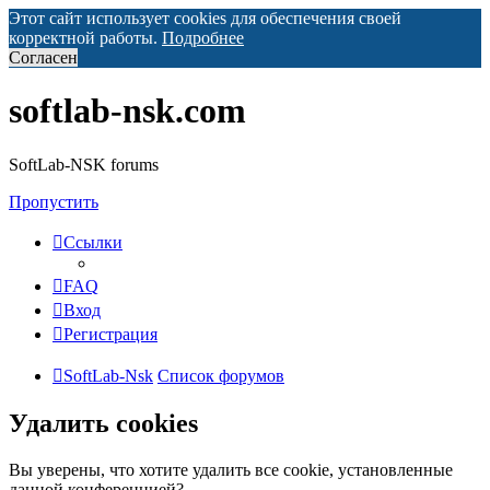
Этот сайт использует cookies для обеспечения своей
корректной работы.
Подробнее
Согласен
softlab-nsk.com
SoftLab-NSK forums
Пропустить
Ссылки
FAQ
Вход
Регистрация
SoftLab-Nsk
Список форумов
Удалить cookies
Вы уверены, что хотите удалить все cookie, установленные
данной конференцией?