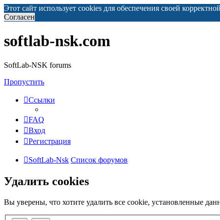
Этот сайт использует cookies для обеспечения своей корректно
Согласен
softlab-nsk.com
SoftLab-NSK forums
Пропустить
Ссылки
FAQ
Вход
Регистрация
SoftLab-Nsk
Список форумов
Удалить cookies
Вы уверены, что хотите удалить все cookie, установленные да