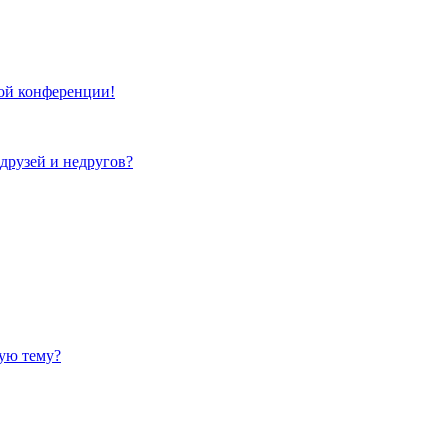
той конференции!
 друзей и недругов?
ную тему?