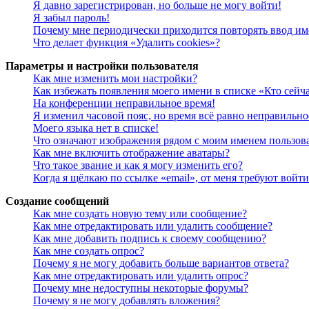
Я давно зарегистрирован, но больше не могу войти!
Я забыл пароль!
Почему мне периодически приходится повторять ввод им
Что делает функция «Удалить cookies»?
Параметры и настройки пользователя
Как мне изменить мои настройки?
Как избежать появления моего имени в списке «Кто сейч
На конференции неправильное время!
Я изменил часовой пояс, но время всё равно неправильно
Моего языка нет в списке!
Что означают изображения рядом с моим именем пользов
Как мне включить отображение аватары?
Что такое звание и как я могу изменить его?
Когда я щёлкаю по ссылке «email», от меня требуют войт
Создание сообщений
Как мне создать новую тему или сообщение?
Как мне отредактировать или удалить сообщение?
Как мне добавить подпись к своему сообщению?
Как мне создать опрос?
Почему я не могу добавить больше вариантов ответа?
Как мне отредактировать или удалить опрос?
Почему мне недоступны некоторые форумы?
Почему я не могу добавлять вложения?