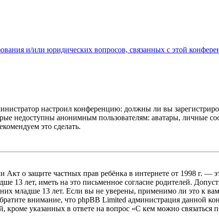
зования и/или юридических вопросов, связанных с этой конфере
администратор настроил конференцию: должны ли вы зарегистриро
рые недоступны анонимным пользователям: аватары, личные сообщ
екомендуем это сделать.
, или Акт о защите частных прав ребёнка в интернете от 1998 г.
е 13 лет, иметь на это письменное согласие родителей. Допус
х младше 13 лет. Если вы не уверены, применимо ли это к вам
Обратите внимание, что phpBB Limited администрация данной к
, кроме указанных в ответе на вопрос «С кем можно связаться 