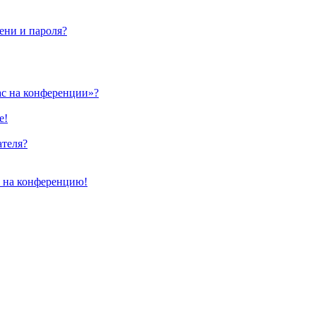
ени и пароля?
ас на конференции»?
е!
ателя?
и на конференцию!