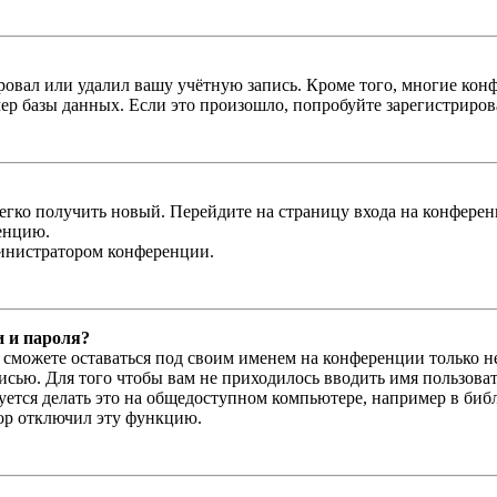
овал или удалил вашу учётную запись. Кроме того, многие кон
р базы данных. Если это произошло, попробуйте зарегистрироват
легко получить новый. Перейдите на страницу входа на конфер
енцию.
министратором конференции.
и и пароля?
ы сможете оставаться под своим именем на конференции только н
писью. Для того чтобы вам не приходилось вводить имя пользова
тся делать это на общедоступном компьютере, например в библи
тор отключил эту функцию.