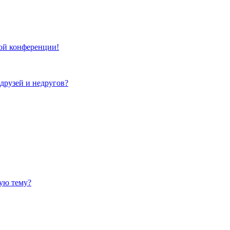
той конференции!
 друзей и недругов?
ную тему?