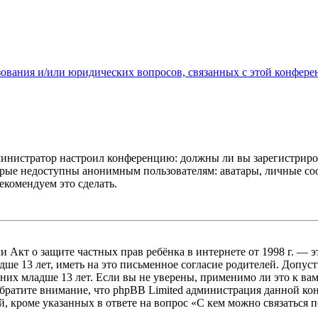
зования и/или юридических вопросов, связанных с этой конфере
администратор настроил конференцию: должны ли вы зарегистриро
рые недоступны анонимным пользователям: аватары, личные сообщ
екомендуем это сделать.
, или Акт о защите частных прав ребёнка в интернете от 1998 г.
е 13 лет, иметь на это письменное согласие родителей. Допус
х младше 13 лет. Если вы не уверены, применимо ли это к вам
Обратите внимание, что phpBB Limited администрация данной к
, кроме указанных в ответе на вопрос «С кем можно связаться 