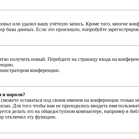
овал или удалил вашу учётную запись. Кроме того, многие кон
р базы данных. Если это произошло, попробуйте зарегистрироват
легко получить новый. Перейдите на страницу входа на конфер
енцию.
министратором конференции.
и и пароля?
ы сможете оставаться под своим именем на конференции только н
писью. Для того чтобы вам не приходилось вводить имя пользова
тся делать это на общедоступном компьютере, например в библи
тор отключил эту функцию.