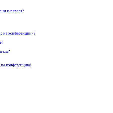
ени и пароля?
ас на конференции»?
е!
ателя?
и на конференцию!