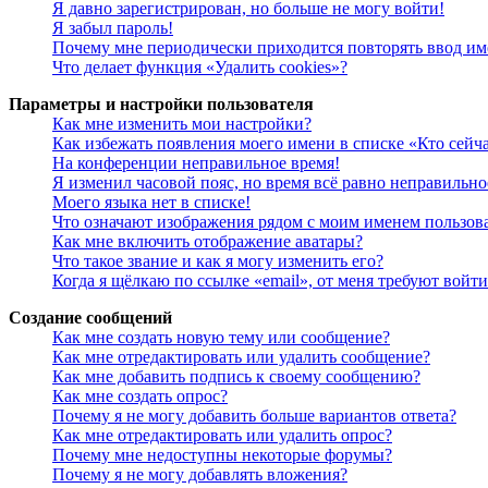
Я давно зарегистрирован, но больше не могу войти!
Я забыл пароль!
Почему мне периодически приходится повторять ввод им
Что делает функция «Удалить cookies»?
Параметры и настройки пользователя
Как мне изменить мои настройки?
Как избежать появления моего имени в списке «Кто сейч
На конференции неправильное время!
Я изменил часовой пояс, но время всё равно неправильно
Моего языка нет в списке!
Что означают изображения рядом с моим именем пользов
Как мне включить отображение аватары?
Что такое звание и как я могу изменить его?
Когда я щёлкаю по ссылке «email», от меня требуют войт
Создание сообщений
Как мне создать новую тему или сообщение?
Как мне отредактировать или удалить сообщение?
Как мне добавить подпись к своему сообщению?
Как мне создать опрос?
Почему я не могу добавить больше вариантов ответа?
Как мне отредактировать или удалить опрос?
Почему мне недоступны некоторые форумы?
Почему я не могу добавлять вложения?