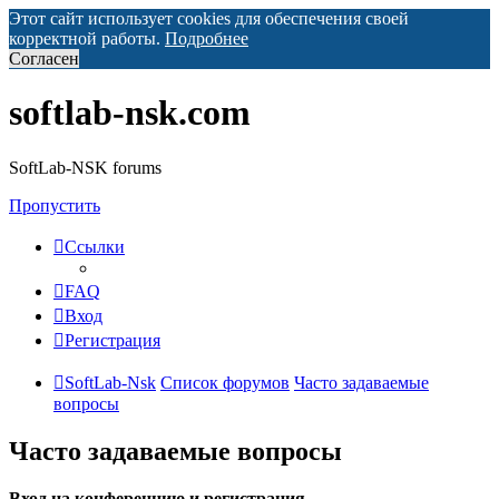
Этот сайт использует cookies для обеспечения своей
корректной работы.
Подробнее
Согласен
softlab-nsk.com
SoftLab-NSK forums
Пропустить
Ссылки
FAQ
Вход
Регистрация
SoftLab-Nsk
Список форумов
Часто задаваемые
вопросы
Часто задаваемые вопросы
Вход на конференцию и регистрация